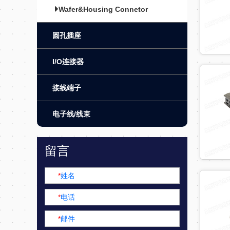
Wafer&Housing Connetor
圆孔插座
I/O连接器
接线端子
电子线/线束
留言
*
姓名
*
电话
*
邮件